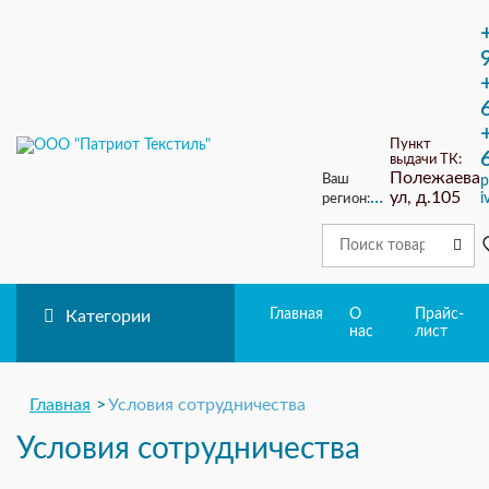
ЗАКАЗ ОБРАТ
Пункт
выдачи ТК:
Полежаева
Ваш
p
ул, д.105
i
регион:
Саранск
Главная
О
Прайс-
Категории
нас
лист
Главная
Условия сотрудничества
Условия сотрудничества